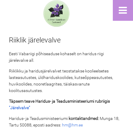
Riiklik järelevalve
Eesti Vabariigi põhiseaduse kohaselt on haridus riigi
järelevalve all.
Riiklikku ja haridusjärelvalvet teostatakse koolieelsetes
lasteasutustes, üldhariduskoolides, kutseõppeasutustes,
huvikoolides, nooretlaagrites, täiskasvanute
koolitusasutustes.
Täpsem teave Haridus- ja Teadusministeeriumi rubriigis
"Järelvalve"
Haridus- ja Teadusministeeriumi
kontaktandmed:
Munga 18,
Tartu 50088, eposti aadress:
hm@hm.ee